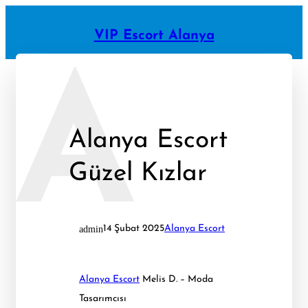
İçeriğe
geç
VIP Escort Alanya
A
Alanya Escort
Güzel Kızlar
admin
14 Şubat 2025
Alanya Escort
Alanya Escort
Melis D. – Moda
Tasarımcısı